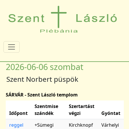
Ugrás a tartalomra
2026-06-06 szombat
Szent Norbert püspök
SÁRVÁR - Szent László templom
Szentmise
Szertartást
Időpont
szándék
végzi
Gyóntat
reggel
+Sümegi
Kirchknopf
Várhelyi