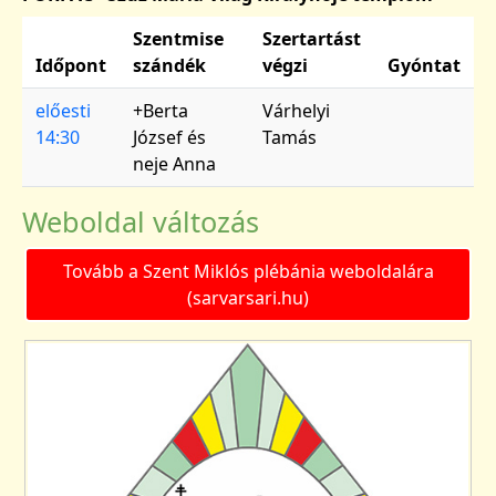
Szentmise
Szertartást
Időpont
szándék
végzi
Gyóntat
előesti
+Berta
Várhelyi
14:30
József és
Tamás
neje Anna
Weboldal változás
Tovább a Szent Miklós plébánia weboldalára
(sarvarsari.hu)