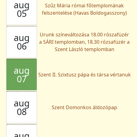
aug
Szűz Mária római főtemplomának
05
felszentelése (Havas Boldogasszony)
Urunk színeváltozása 18.00 rószafüzér
aug
a SÁRI templomban, 18.30 rózsafüzér a
06
Szent László templomban
aug
Szent II. Szixtusz pápa és társa vértanuk
07
aug
Szent Domonkos áldozópap
08
aug