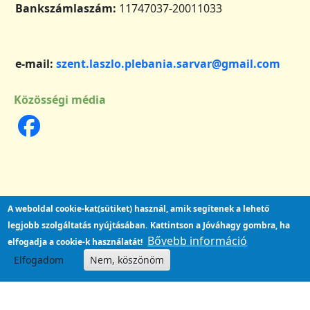
Bankszámlaszám:
11747037-20011033
e-mail:
szent.laszlo.plebania.sarvar@gmail.com
Közösségi média
A weboldal cookie-kat(sütiket) használ, amik segítenek a lehető
legjobb szolgáltatás nyújtásában.
Kattintson a Jóváhagy gombra, ha
Bővebb információ
elfogadja a cookie-k használatát!
Elfogadom
Nem, köszönöm