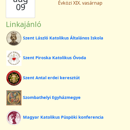
Évközi XIX. vasárnap
09
Linkajánló
Szent László Katolikus Általános Iskola
Szent Piroska Katolikus Óvoda
Szent Antal erdei keresztút
Szombathelyi Egyházmegye
Magyar Katolikus Püspöki konferencia