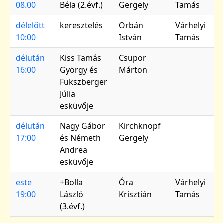
08.00
Béla (2.évf.)
Gergely
Tamás
délelőtt
keresztelés
Orbán
Várhelyi
10:00
István
Tamás
délután
Kiss Tamás
Csupor
16:00
György és
Márton
Fukszberger
Júlia
esküvője
délután
Nagy Gábor
Kirchknopf
17:00
és Németh
Gergely
Andrea
esküvője
este
+Bolla
Óra
Várhelyi
19:00
László
Krisztián
Tamás
(3.évf.)