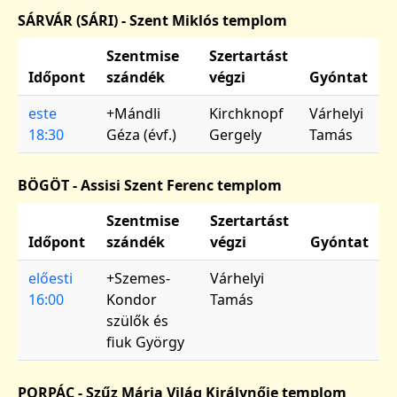
SÁRVÁR (SÁRI) - Szent Miklós templom
Szentmise
Szertartást
Időpont
szándék
végzi
Gyóntat
este
+Mándli
Kirchknopf
Várhelyi
18:30
Géza (évf.)
Gergely
Tamás
BÖGÖT - Assisi Szent Ferenc templom
Szentmise
Szertartást
Időpont
szándék
végzi
Gyóntat
előesti
+Szemes-
Várhelyi
16:00
Kondor
Tamás
szülők és
fiuk György
PORPÁC - Szűz Mária Világ Királynője templom