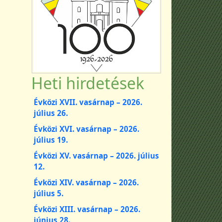
Heti hirdetések
Évközi XVII. vasárnap – 2026.
július 26.
Évközi XVI. vasárnap – 2026.
július 19.
Évközi XV. vasárnap – 2026. július
12.
Évközi XIV. vasárnap – 2026.
július 5.
Évközi XIII. vasárnap – 2026.
június 28.