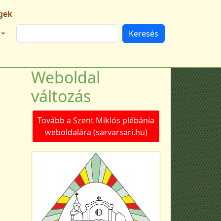
gek
Keresés
Weboldal
változás
Tovább a Szent Miklós plébánia
weboldalára (sarvarsari.hu)