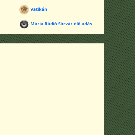
Vatikán
Mária Rádió Sárvár élő adás