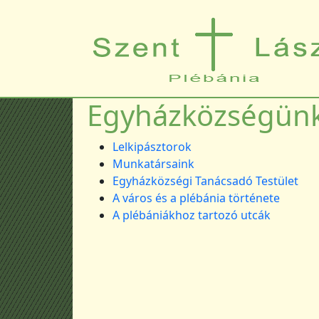
Ugrás a tartalomra
Egyházközségün
Lelkipásztorok
Munkatársaink
Egyházközségi Tanácsadó Testület
A város és a plébánia története
A plébániákhoz tartozó utcák