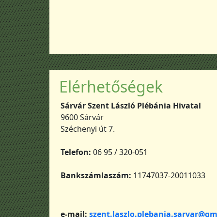
Elérhetőségek
Sárvár Szent László Plébánia Hivatal
9600 Sárvár
Széchenyi út 7.
Telefon:
06 95 / 320-051
Bankszámlaszám:
11747037-20011033
e-mail:
szent.laszlo.plebania.sarvar@gm