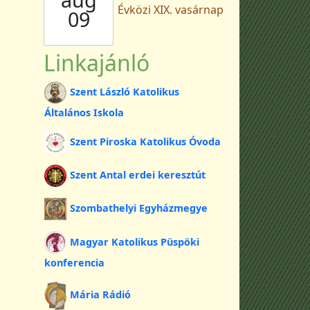
Évközi XIX. vasárnap
09
Linkajánló
Szent László Katolikus
Általános Iskola
Szent Piroska Katolikus Óvoda
Szent Antal erdei keresztút
Szombathelyi Egyházmegye
Magyar Katolikus Püspöki
konferencia
Mária Rádió