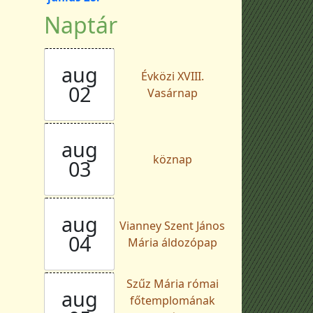
Naptár
aug
Évközi XVIII.
02
Vasárnap
aug
köznap
03
aug
Vianney Szent János
04
Mária áldozópap
Szűz Mária római
aug
főtemplomának