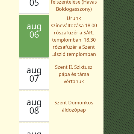
05
felszentelése (Havas
Boldogasszony)
Urunk
aug
színeváltozása 18.00
06
rószafüzér a SÁRI
templomban, 18.30
rózsafüzér a Szent
László templomban
Szent II. Szixtusz
aug
pápa és társa
07
vértanuk
aug
Szent Domonkos
08
áldozópap
aug