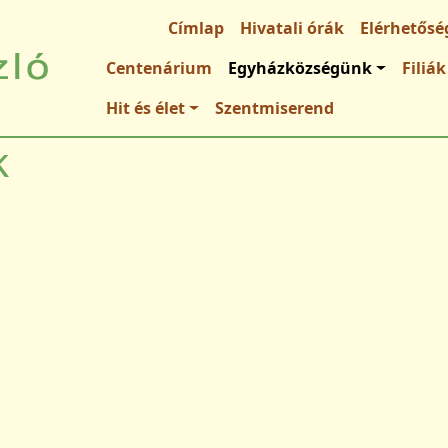
Fő navigáció
Címlap
Hivatali órák
Elérhetősé
Centenárium
Egyházközségünk
Filiák
Hit és élet
Szentmiserend
k