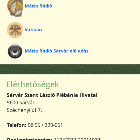
Mária Rádió
Vatikán
Mária Rádió Sárvár élő adás
Elérhetőségek
Sárvár Szent László Plébánia Hivatal
9600 Sárvár
Széchenyi út 7.
Telefon:
06 95 / 320-051
Bankszámlaszám:
11747037-20011033