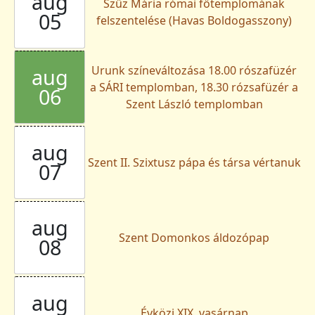
aug
Szűz Mária római főtemplomának
05
felszentelése (Havas Boldogasszony)
Urunk színeváltozása 18.00 rószafüzér
aug
a SÁRI templomban, 18.30 rózsafüzér a
06
Szent László templomban
aug
Szent II. Szixtusz pápa és társa vértanuk
07
aug
Szent Domonkos áldozópap
08
aug
Évközi XIX. vasárnap