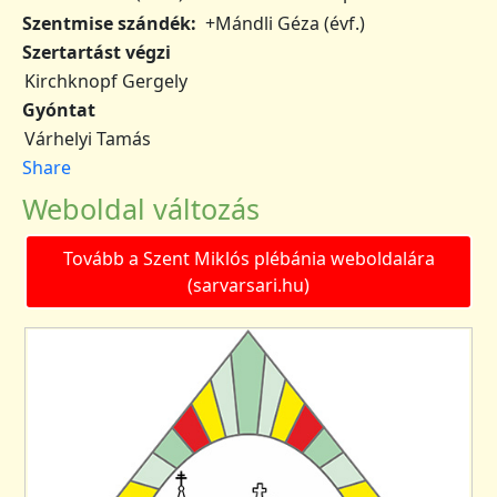
Szentmise szándék
+Mándli Géza (évf.)
Szertartást végzi
Kirchknopf Gergely
Gyóntat
Várhelyi Tamás
Share
Weboldal változás
Tovább a Szent Miklós plébánia weboldalára
(sarvarsari.hu)