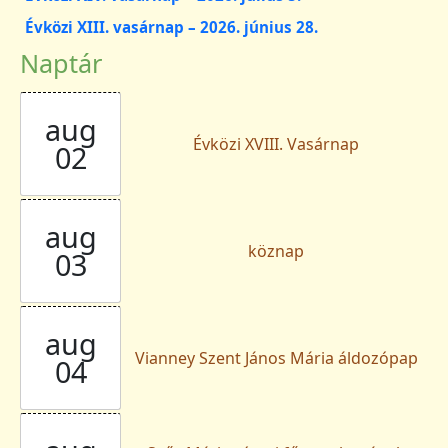
Évközi XIII. vasárnap – 2026. június 28.
Naptár
aug
Évközi XVIII. Vasárnap
02
aug
köznap
03
aug
Vianney Szent János Mária áldozópap
04