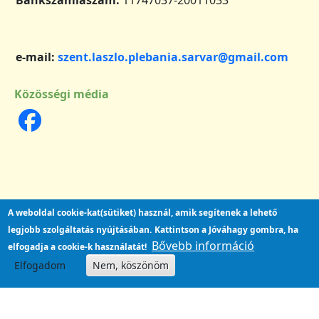
e-mail:
szent.laszlo.plebania.sarvar@gmail.com
Közösségi média
A weboldal cookie-kat(sütiket) használ, amik segítenek a lehető
legjobb szolgáltatás nyújtásában.
Kattintson a Jóváhagy gombra, ha
Bővebb információ
elfogadja a cookie-k használatát!
Elfogadom
Nem, köszönöm