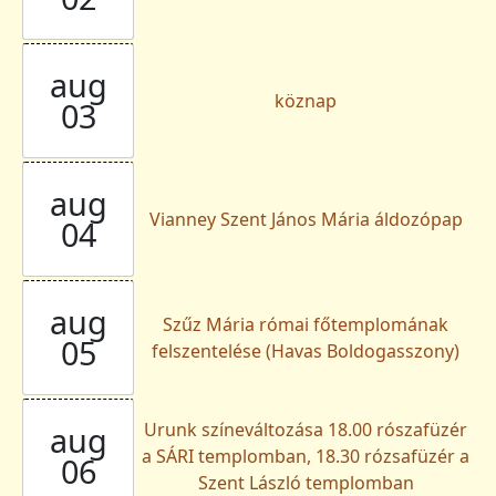
aug
köznap
03
aug
Vianney Szent János Mária áldozópap
04
aug
Szűz Mária római főtemplomának
05
felszentelése (Havas Boldogasszony)
Urunk színeváltozása 18.00 rószafüzér
aug
a SÁRI templomban, 18.30 rózsafüzér a
06
Szent László templomban