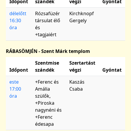
Időpont
szándék
végzi
Gyóntat
délelőtt
Rózsafüzér
Kirchknopf
16:30
társulat élő
Gergely
óra
és
+tagjaiért
RÁBASÖMJÉN - Szent Márk templom
Szentmise
Szertartást
Időpont
szándék
végzi
Gyóntat
este
+Ferenc és
Kaszás
17:00
Amália
Csaba
óra
szülők,
+Piroska
nagynéni és
+Ferenc
édesapa