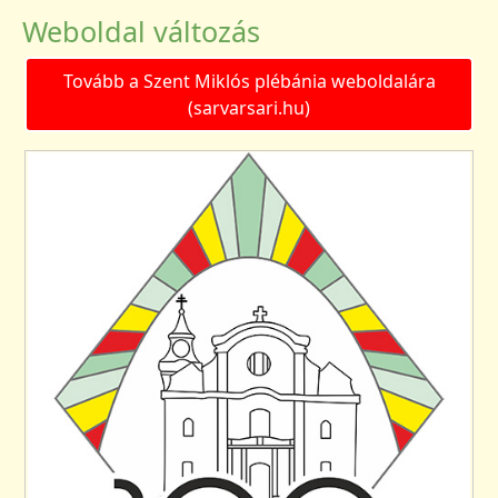
Weboldal változás
Tovább a Szent Miklós plébánia weboldalára
(sarvarsari.hu)