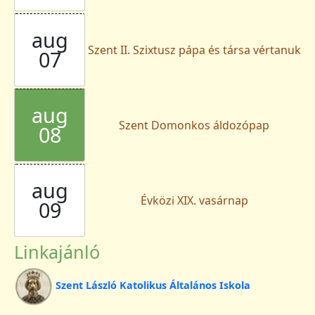
aug
Szent II. Szixtusz pápa és társa vértanuk
07
aug
Szent Domonkos áldozópap
08
aug
Évközi XIX. vasárnap
09
Linkajánló
Szent László Katolikus Általános Iskola