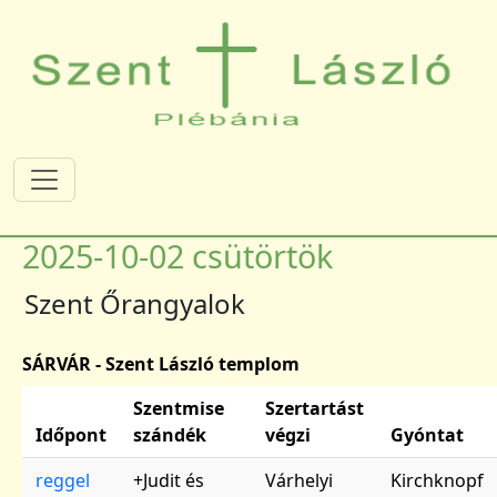
Ugrás a tartalomra
2025-10-02 csütörtök
Szent Őrangyalok
SÁRVÁR - Szent László templom
Szentmise
Szertartást
Időpont
szándék
végzi
Gyóntat
reggel
+Judit és
Várhelyi
Kirchknopf