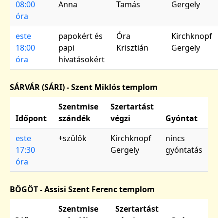
08:00
Anna
Tamás
Gergely
óra
este
papokért és
Óra
Kirchknopf
18:00
papi
Krisztián
Gergely
óra
hivatásokért
SÁRVÁR (SÁRI) - Szent Miklós templom
Szentmise
Szertartást
Időpont
szándék
végzi
Gyóntat
este
+szülők
Kirchknopf
nincs
17:30
Gergely
gyóntatás
óra
BÖGÖT - Assisi Szent Ferenc templom
Szentmise
Szertartást