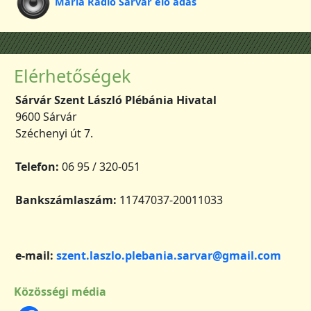
Mária Rádió Sárvár élő adás
Elérhetőségek
Sárvár Szent László Plébánia Hivatal
9600 Sárvár
Széchenyi út 7.
Telefon:
06 95 / 320-051
Bankszámlaszám:
11747037-20011033
e-mail:
szent.laszlo.plebania.sarvar@gmail.com
Közösségi média