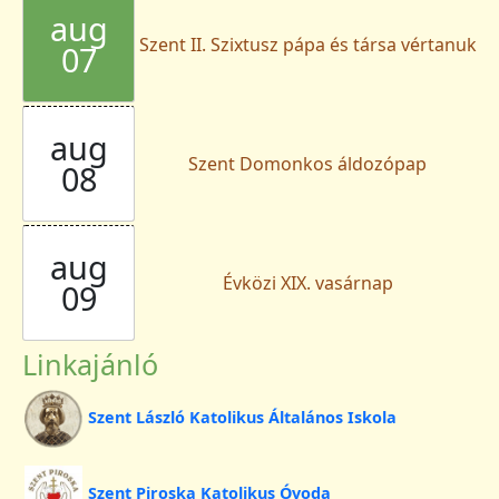
aug
Szent II. Szixtusz pápa és társa vértanuk
07
aug
Szent Domonkos áldozópap
08
aug
Évközi XIX. vasárnap
09
Linkajánló
Szent László Katolikus Általános Iskola
Szent Piroska Katolikus Óvoda