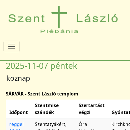
Ugrás a tartalomra
2025-11-07 péntek
köznap
SÁRVÁR - Szent László templom
Szentmise
Szertartást
Időpont
szándék
végzi
Gyónta
reggel
Szentatyákért,
Óra
Kirchkn