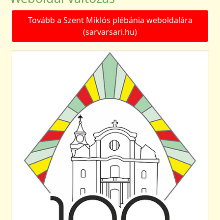
Tovább a Szent Miklós plébánia weboldalára
(sarvarsari.hu)