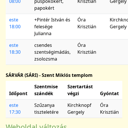
08:00
püspökökért,
Krisztián
Gergely
papokért
este
+Pintér István és
Óra
Kirchkn
18:00
felesége
Krisztián
Gergely
Julianna
este
csendes
Óra
18:30
szentségimádás,
Krisztián
zsolozsma
SÁRVÁR (SÁRI) - Szent Miklós templom
Szentmise
Szertartást
Időpont
szándék
végzi
Gyóntat
este
Szűzanya
Kirchknopf
Óra
17:30
tiszteletére
Gergely
Krisztián
Weboldal változás