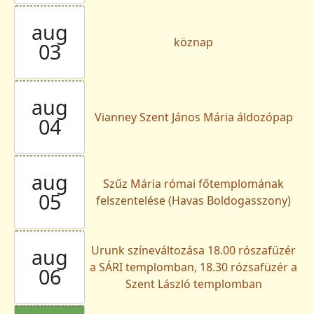
aug
köznap
03
aug
Vianney Szent János Mária áldozópap
04
aug
Szűz Mária római főtemplomának
05
felszentelése (Havas Boldogasszony)
Urunk színeváltozása 18.00 rószafüzér
aug
a SÁRI templomban, 18.30 rózsafüzér a
06
Szent László templomban