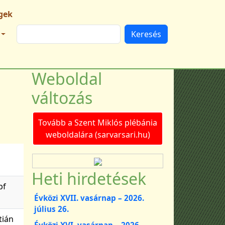
gek
Keresés
Weboldal
változás
Tovább a Szent Miklós plébánia
weboldalára (sarvarsari.hu)
Heti hirdetések
pf
Évközi XVII. vasárnap – 2026.
július 26.
tián
Évközi XVI. vasárnap – 2026.