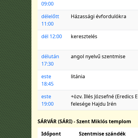
09:00
délelőtt
Házassági évfordulókra
11:00
dél 12:00
keresztelés
délután
angol nyelvű szentmise
17:30
este
litánia
18:45
este
+özv. Illés Józsefné (Eredics
19:00
felesége Hajdu Irén
SÁRVÁR (SÁRI) - Szent Miklós templom
Időpont
Szentmise szándék