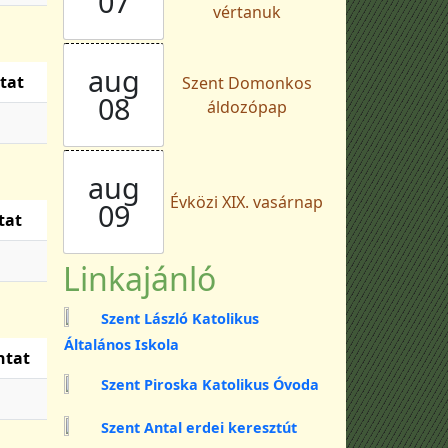
07
vértanuk
aug
tat
Szent Domonkos
08
áldozópap
aug
Évközi XIX. vasárnap
09
tat
Linkajánló
Szent László Katolikus
Általános Iskola
ntat
Szent Piroska Katolikus Óvoda
Szent Antal erdei keresztút