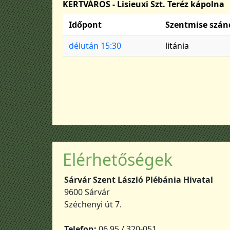
KERTVÁROS - Lisieuxi Szt. Teréz kápolna
Időpont
Szentmise szán
délután 15:30
litánia
Elérhetőségek
Sárvár Szent László Plébánia Hivatal
9600 Sárvár
Széchenyi út 7.
Telefon:
06 95 / 320-051