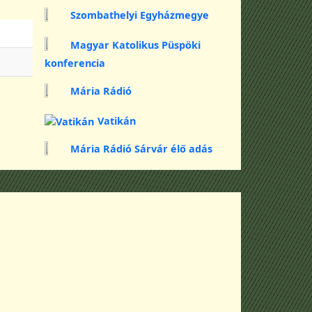
Szombathelyi Egyházmegye
Magyar Katolikus Püspöki
konferencia
Mária Rádió
Vatikán
Mária Rádió Sárvár élő adás