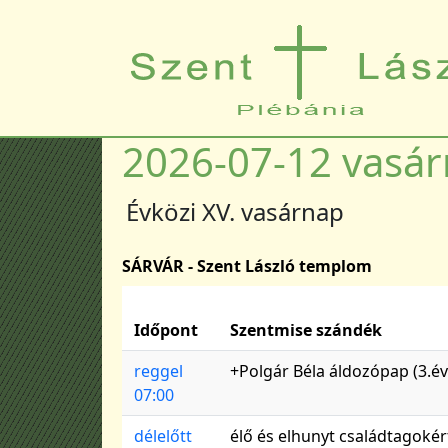
Ugrás a tartalomra
2026-07-12 vasá
Évközi XV. vasárnap
SÁRVÁR - Szent László templom
Időpont
Szentmise szándék
reggel
+Polgár Béla áldozópap (3.évf
07:00
délelőtt
élő és elhunyt családtagokér