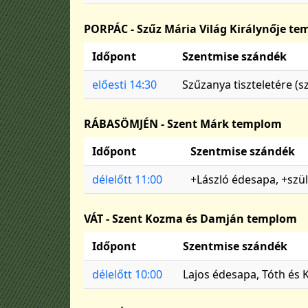
PORPÁC - Szűz Mária Világ Királynője t
Időpont
Szentmise szándék
előesti 14:30
Szűzanya tiszteletére (
RÁBASÖMJÉN - Szent Márk templom
Időpont
Szentmise szándék
délelőtt 11:00
+László édesapa, +szü
VÁT - Szent Kozma és Damján templom
Időpont
Szentmise szándék
délelőtt 10:00
Lajos édesapa, Tóth és 