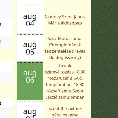
aug
Vianney Szent János
04
Mária áldozópap
s
Szűz Mária római
s
aug
főtemplomának
05
felszentelése (Havas
Boldogasszony)
Urunk
aug
színeváltozása 18.00
06
rószafüzér a SÁRI
templomban, 18.30
rózsafüzér a Szent
László templomban
t
Szent II. Szixtusz
aug
pápa és társa