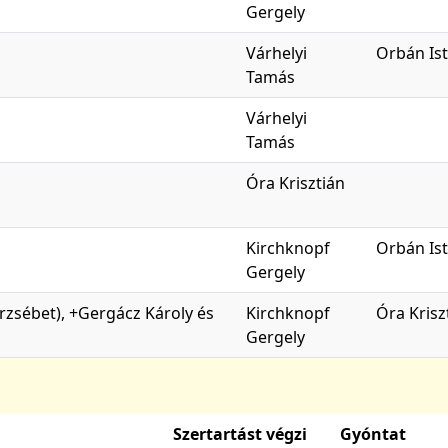
Gergely
Várhelyi
Orbán Is
Tamás
Várhelyi
Tamás
Óra Krisztián
Kirchknopf
Orbán Is
Gergely
 Erzsébet), +Gergácz Károly és
Kirchknopf
Óra Krisz
Gergely
Szertartást végzi
Gyóntat