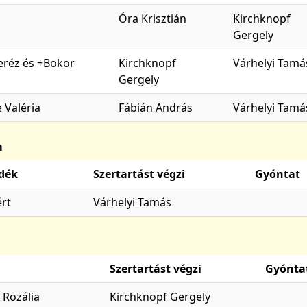
Óra Krisztián
Kirchknopf
Gergely
Teréz és +Bokor
Kirchknopf
Várhelyi Tamá
Gergely
 Valéria
Fábián András
Várhelyi Tamá
m
dék
Szertartást végzi
Gyóntat
ért
Várhelyi Tamás
Szertartást végzi
Gyónta
 Rozália
Kirchknopf Gergely