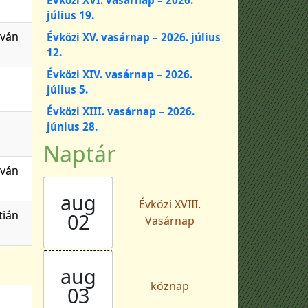
július 19.
tván
Évközi XV. vasárnap – 2026. július
12.
Évközi XIV. vasárnap – 2026.
július 5.
Évközi XIII. vasárnap – 2026.
június 28.
Naptár
tván
aug
Évközi XVIII.
tián
02
Vasárnap
aug
köznap
03