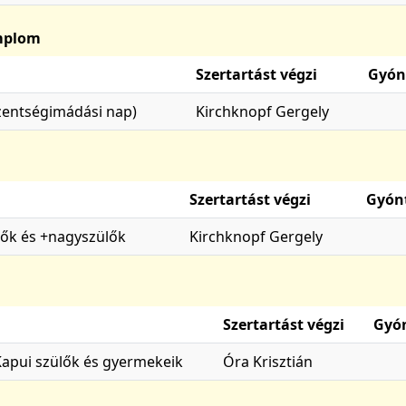
emplom
Szertartást végzi
Gyón
szentségimádási nap)
Kirchknopf Gergely
Szertartást végzi
Gyón
lők és +nagyszülők
Kirchknopf Gergely
Szertartást végzi
Gyó
Kapui szülők és gyermekeik
Óra Krisztián