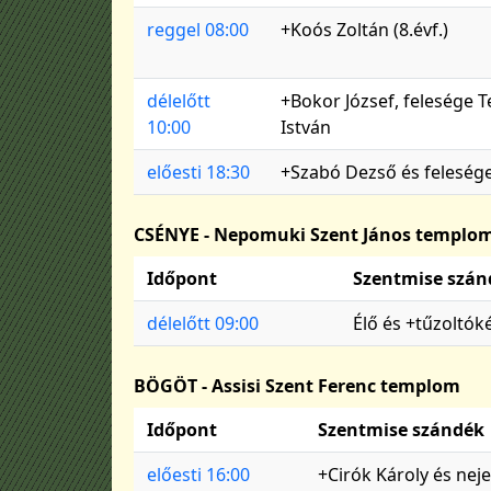
reggel 08:00
+Koós Zoltán (8.évf.)
délelőtt
+Bokor József, felesége 
10:00
István
előesti 18:30
+Szabó Dezső és felesége
CSÉNYE - Nepomuki Szent János templo
Időpont
Szentmise szán
délelőtt 09:00
Élő és +tűzoltók
BÖGÖT - Assisi Szent Ferenc templom
Időpont
Szentmise szándék
előesti 16:00
+Cirók Károly és neje