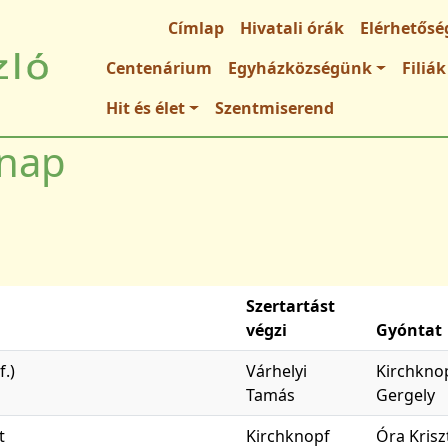
Fő navigáció
Címlap
Hivatali órák
Elérhetősé
Centenárium
Egyházközségünk
Filiák
Hit és élet
Szentmiserend
rnap
Szertartást
végzi
Gyóntat
.)
Várhelyi
Kirchkno
Tamás
Gergely
t
Kirchknopf
Óra Krisz