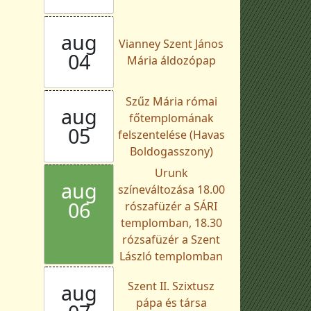
aug
Vianney Szent János
04
Mária áldozópap
Szűz Mária római
aug
főtemplomának
05
felszentelése (Havas
Boldogasszony)
Urunk
aug
színeváltozása 18.00
06
rószafüzér a SÁRI
templomban, 18.30
rózsafüzér a Szent
László templomban
Szent II. Szixtusz
aug
pápa és társa