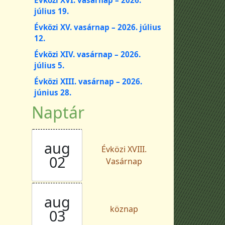
július 19.
Évközi XV. vasárnap – 2026. július
12.
Évközi XIV. vasárnap – 2026.
július 5.
Évközi XIII. vasárnap – 2026.
június 28.
Naptár
aug
Évközi XVIII.
02
Vasárnap
aug
köznap
03