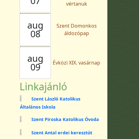
07
vértanuk
aug
Szent Domonkos
08
áldozópap
aug
Évközi XIX. vasárnap
09
Linkajánló
Szent László Katolikus
Általános Iskola
Szent Piroska Katolikus Óvoda
Szent Antal erdei keresztút