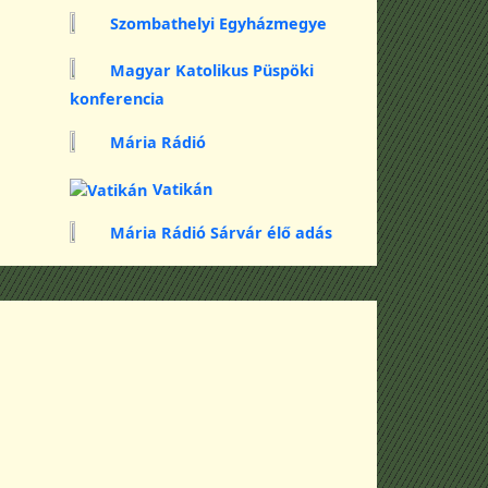
Szombathelyi Egyházmegye
Magyar Katolikus Püspöki
konferencia
Mária Rádió
Vatikán
Mária Rádió Sárvár élő adás