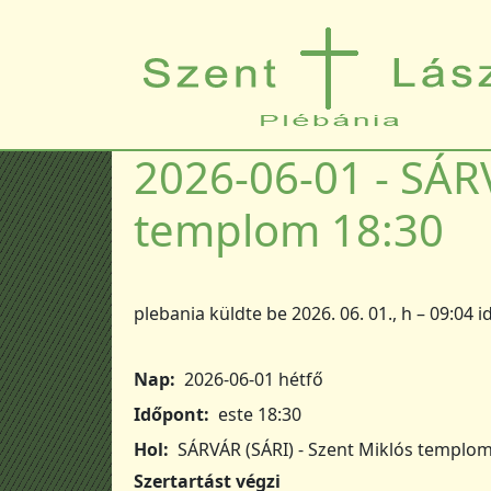
Ugrás a tartalomra
2026-06-01 - SÁRV
templom 18:30
plebania
küldte be
2026. 06. 01., h – 09:04
i
Nap
2026-06-01 hétfő
Időpont
este 18:30
Hol
SÁRVÁR (SÁRI) - Szent Miklós templo
Szertartást végzi