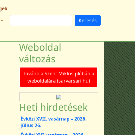
gek
Keresés
s
Weboldal
változás
Tovább a Szent Miklós plébánia
weboldalára (sarvarsari.hu)
Heti hirdetések
Évközi XVII. vasárnap – 2026.
július 26.
Évközi XVI. vasárnap – 2026.