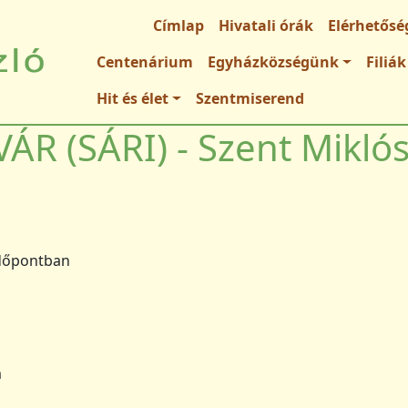
Fő navigáció
Címlap
Hivatali órák
Elérhetősé
Centenárium
Egyházközségünk
Filiák
Hit és élet
Szentmiserend
ÁR (SÁRI) - Szent Mikló
dőpontban
m