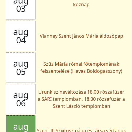
aug
köznap
03
aug
Vianney Szent János Mária áldozópap
04
aug
Szűz Mária római főtemplomának
05
felszentelése (Havas Boldogasszony)
Urunk színeváltozása 18.00 rószafüzér
aug
a SÁRI templomban, 18.30 rózsafüzér a
06
Szent László templomban
aug
Szent II. Szixtusz pápa és társa vértanuk