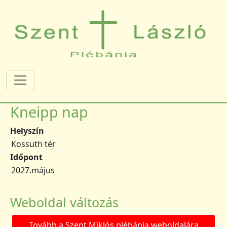
Ugrás a tartalomra
Kneipp nap
Helyszín
Kossuth tér
Időpont
2027.május
Weboldal változás
Tovább a Szent Miklós plébánia weboldalára