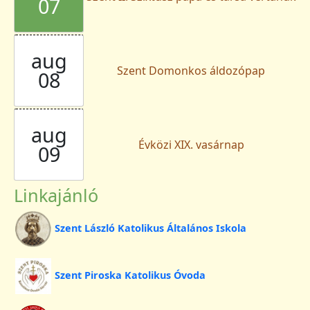
07
aug
Szent Domonkos áldozópap
08
aug
Évközi XIX. vasárnap
09
Linkajánló
Szent László Katolikus Általános Iskola
Szent Piroska Katolikus Óvoda