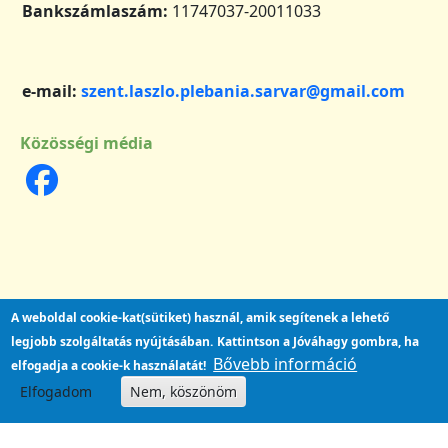
Bankszámlaszám:
11747037-20011033
e-mail:
szent.laszlo.plebania.sarvar@gmail.com
Közösségi média
A weboldal cookie-kat(sütiket) használ, amik segítenek a lehető
legjobb szolgáltatás nyújtásában.
Kattintson a Jóváhagy gombra, ha
Bővebb információ
elfogadja a cookie-k használatát!
Elfogadom
Nem, köszönöm