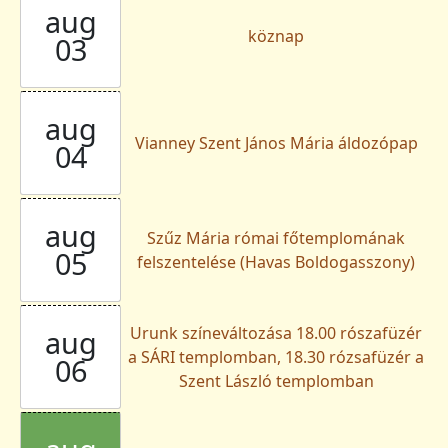
aug
köznap
03
aug
Vianney Szent János Mária áldozópap
04
aug
Szűz Mária római főtemplomának
05
felszentelése (Havas Boldogasszony)
Urunk színeváltozása 18.00 rószafüzér
aug
a SÁRI templomban, 18.30 rózsafüzér a
06
Szent László templomban