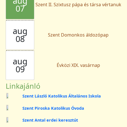
aug
Szent II. Szixtusz pápa és társa vértanuk
07
aug
Szent Domonkos áldozópap
08
aug
Évközi XIX. vasárnap
09
Linkajánló
Szent László Katolikus Általános Iskola
Szent Piroska Katolikus Óvoda
Szent Antal erdei keresztút