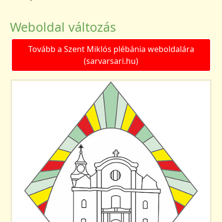
Weboldal változás
Tovább a Szent Miklós plébánia weboldalára
(sarvarsari.hu)