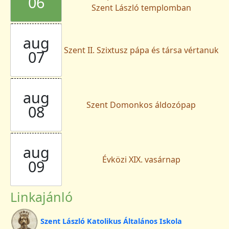
06
Szent László templomban
aug
Szent II. Szixtusz pápa és társa vértanuk
07
aug
Szent Domonkos áldozópap
08
aug
Évközi XIX. vasárnap
09
Linkajánló
Szent László Katolikus Általános Iskola