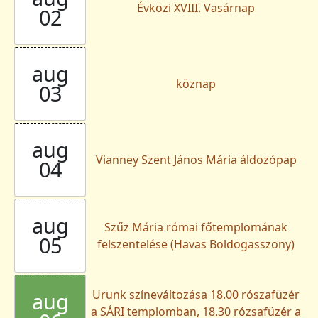
Évközi XVIII. Vasárnap
02
aug
köznap
03
aug
Vianney Szent János Mária áldozópap
04
aug
Szűz Mária római főtemplomának
05
felszentelése (Havas Boldogasszony)
Urunk színeváltozása 18.00 rószafüzér
aug
a SÁRI templomban, 18.30 rózsafüzér a