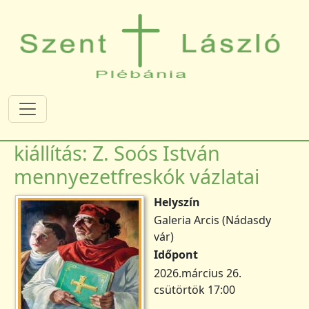
Ugrás a tartalomra
kiállítás: Z. Soós István
mennyezetfreskók vázlatai
Helyszín
Galeria Arcis (Nádasdy
vár)
Időpont
2026.március 26.
csütörtök 17:00