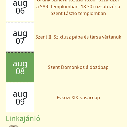
aug
a SÁRI templomban, 18.30 rózsafüzér a
06
Szent László templomban
aug
Szent II. Szixtusz pápa és társa vértanuk
07
aug
Szent Domonkos áldozópap
08
aug
Évközi XIX. vasárnap
09
Linkajánló