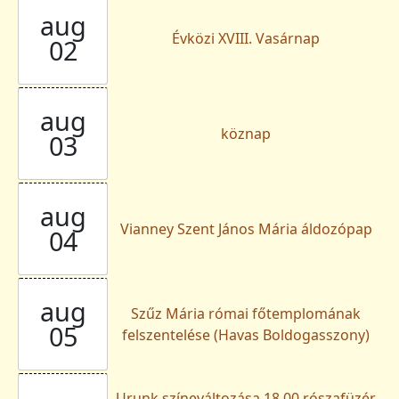
aug
Évközi XVIII. Vasárnap
02
aug
köznap
03
aug
Vianney Szent János Mária áldozópap
04
aug
Szűz Mária római főtemplomának
05
felszentelése (Havas Boldogasszony)
Urunk színeváltozása 18.00 rószafüzér