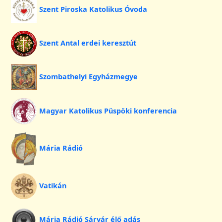
Szent Piroska Katolikus Óvoda
Szent Antal erdei keresztút
Szombathelyi Egyházmegye
Magyar Katolikus Püspöki konferencia
Mária Rádió
Vatikán
Mária Rádió Sárvár élő adás