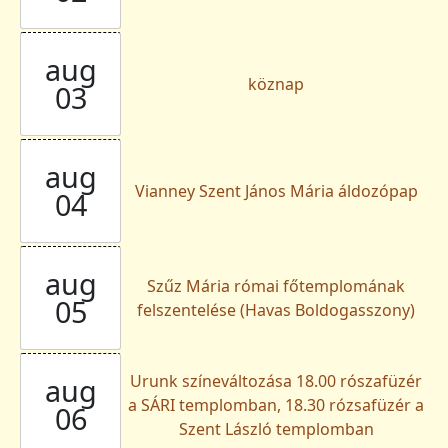
aug
köznap
03
aug
Vianney Szent János Mária áldozópap
04
aug
Szűz Mária római főtemplomának
05
felszentelése (Havas Boldogasszony)
Urunk színeváltozása 18.00 rószafüzér
aug
a SÁRI templomban, 18.30 rózsafüzér a
06
Szent László templomban