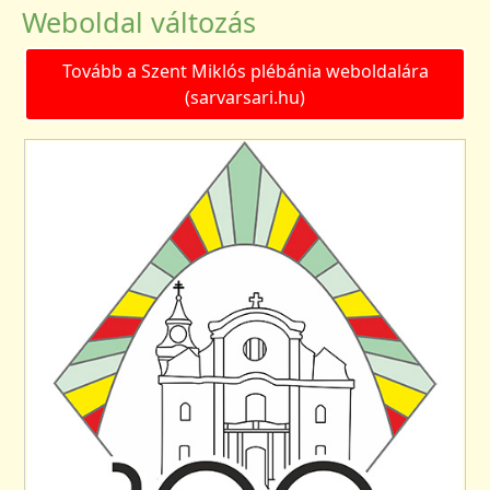
Weboldal változás
Tovább a Szent Miklós plébánia weboldalára
(sarvarsari.hu)