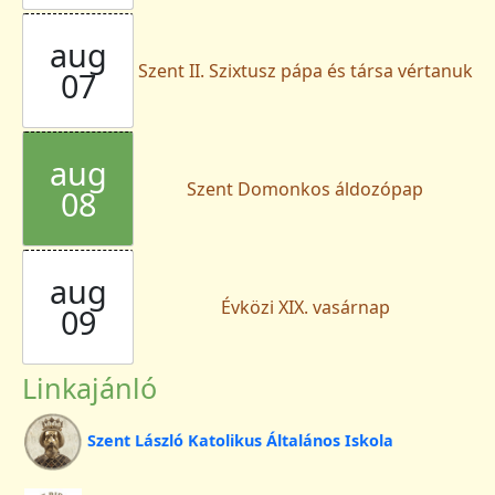
aug
Szent II. Szixtusz pápa és társa vértanuk
07
aug
Szent Domonkos áldozópap
08
aug
Évközi XIX. vasárnap
09
Linkajánló
Szent László Katolikus Általános Iskola