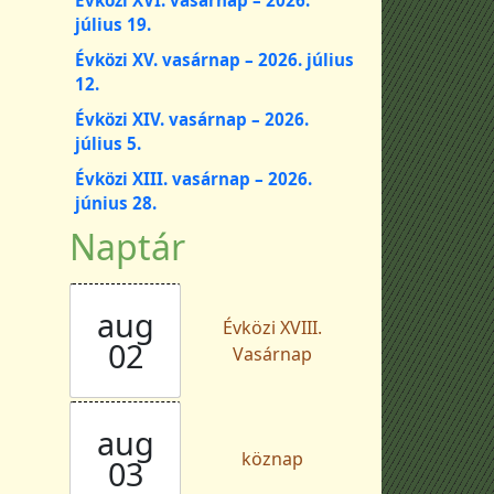
július 19.
Évközi XV. vasárnap – 2026. július
12.
Évközi XIV. vasárnap – 2026.
július 5.
Évközi XIII. vasárnap – 2026.
június 28.
Naptár
aug
Évközi XVIII.
02
Vasárnap
aug
köznap
03