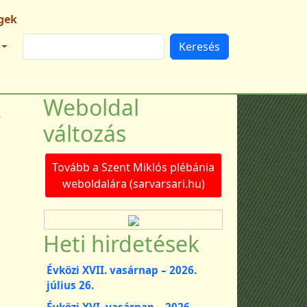
gek
Keresés
s
Weboldal
változás
Tovább a Szent Miklós plébánia
weboldalára (sarvarsari.hu)
Heti hirdetések
Évközi XVII. vasárnap – 2026.
július 26.
Évközi XVI. vasárnap – 2026.