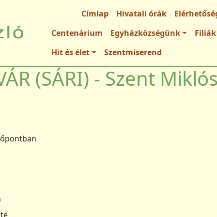
Fő navigáció
Címlap
Hivatali órák
Elérhetősé
Centenárium
Egyházközségünk
Filiák
Hit és élet
Szentmiserend
ÁR (SÁRI) - Szent Mikló
dőpontban
m
ete