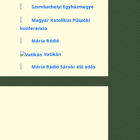
Szombathelyi Egyházmegye
Magyar Katolikus Püspöki
konferencia
Mária Rádió
Vatikán
Mária Rádió Sárvár élő adás