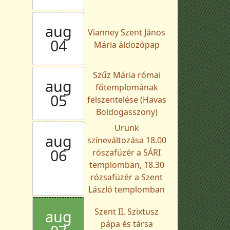
aug
Vianney Szent János
04
Mária áldozópap
Szűz Mária római
aug
főtemplomának
05
felszentelése (Havas
Boldogasszony)
Urunk
aug
színeváltozása 18.00
06
rószafüzér a SÁRI
templomban, 18.30
rózsafüzér a Szent
László templomban
Szent II. Szixtusz
aug
pápa és társa