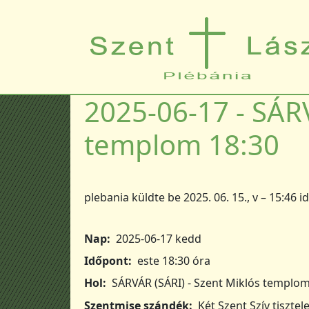
Ugrás a tartalomra
2025-06-17 - SÁRV
templom 18:30
plebania
küldte be
2025. 06. 15., v – 15:46
i
Nap
2025-06-17 kedd
Időpont
este 18:30 óra
Hol
SÁRVÁR (SÁRI) - Szent Miklós templo
Szentmise szándék
Két Szent Szív tisztel