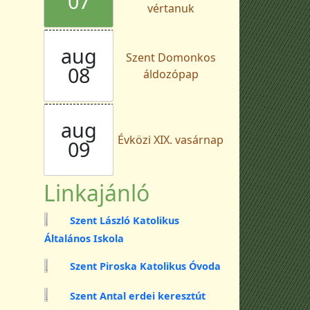
07
vértanuk
aug
Szent Domonkos
08
áldozópap
aug
Évközi XIX. vasárnap
09
Linkajánló
Szent László Katolikus
Általános Iskola
Szent Piroska Katolikus Óvoda
Szent Antal erdei keresztút