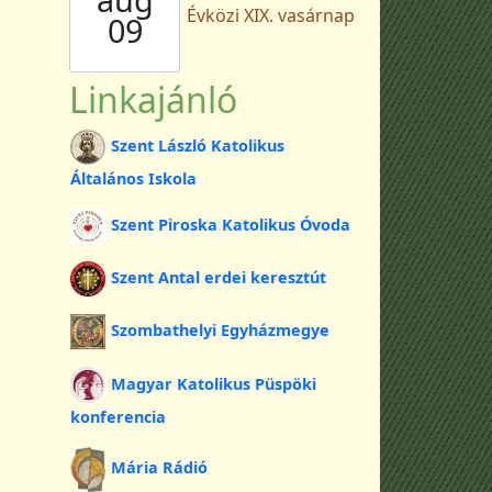
Évközi XIX. vasárnap
09
Linkajánló
Szent László Katolikus
Általános Iskola
Szent Piroska Katolikus Óvoda
Szent Antal erdei keresztút
Szombathelyi Egyházmegye
Magyar Katolikus Püspöki
konferencia
Mária Rádió