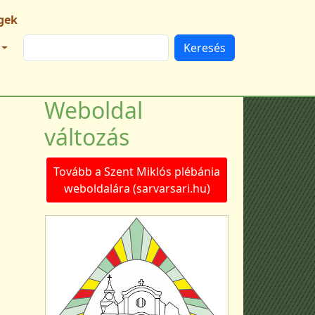
gek
Keresés
Weboldal
változás
Tovább a Szent Miklós plébánia
weboldalára (sarvarsari.hu)