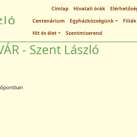
Fő navigáció
Címlap
Hivatali órák
Elérhetősé
Centenárium
Egyházközségünk
Filiák
Hit és élet
Szentmiserend
ÁR - Szent László
dőpontban