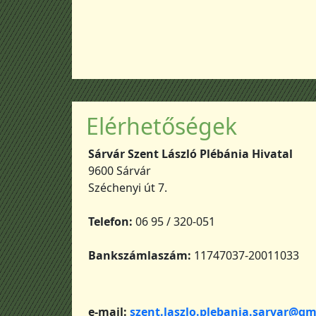
Elérhetőségek
Sárvár Szent László Plébánia Hivatal
9600 Sárvár
Széchenyi út 7.
Telefon:
06 95 / 320-051
Bankszámlaszám:
11747037-20011033
e-mail:
szent.laszlo.plebania.sarvar@gm