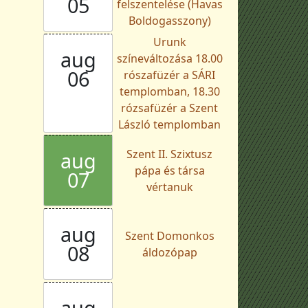
05
felszentelése (Havas
Boldogasszony)
Urunk
aug
színeváltozása 18.00
06
rószafüzér a SÁRI
templomban, 18.30
rózsafüzér a Szent
László templomban
Szent II. Szixtusz
aug
pápa és társa
07
vértanuk
aug
Szent Domonkos
08
áldozópap
aug