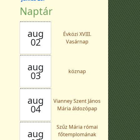
Naptár
aug
Évközi XVIII.
02
Vasárnap
aug
köznap
03
aug
Vianney Szent János
04
Mária áldozópap
Szűz Mária római
aug
főtemplomának