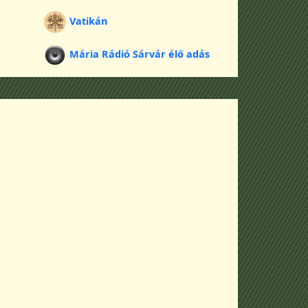
Vatikán
Mária Rádió Sárvár élő adás