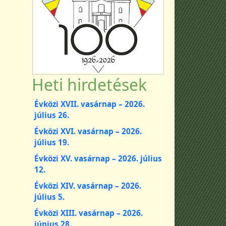
Heti hirdetések
Évközi XVII. vasárnap – 2026.
július 26.
Évközi XVI. vasárnap – 2026.
július 19.
Évközi XV. vasárnap – 2026. július
12.
Évközi XIV. vasárnap – 2026.
július 5.
Évközi XIII. vasárnap – 2026.
június 28.