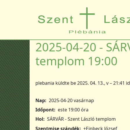
Ugrás a tartalomra
2025-04-20 - SÁRV
templom 19:00
plebania
küldte be
2025. 04. 13., v – 21:41
i
Nap
2025-04-20 vasárnap
Időpont
este 19:00 óra
Hol
SÁRVÁR - Szent László templom
Szentmise szándék
+Einbeck József