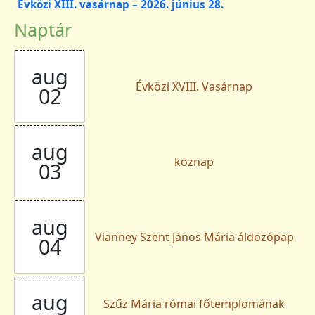
Évközi XIII. vasárnap – 2026. június 28.
Naptár
aug
Évközi XVIII. Vasárnap
02
aug
köznap
03
aug
Vianney Szent János Mária áldozópap
04
aug
Szűz Mária római főtemplomának