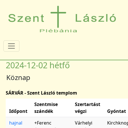
Ugrás a tartalomra
2024-12-02 hétfő
Köznap
SÁRVÁR - Szent László templom
Szentmise
Szertartást
Időpont
szándék
végzi
Gyóntat
hajnal
+Ferenc
Várhelyi
Kirchkno