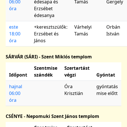
06:00
édesapa és
Tamás
Gergely
óra
Erzsébet
édesanya
este
+keresztszülők:
Várhelyi
Orbán
18:00
Erzsébet és
Tamás
István
óra
János
SÁRVÁR (SÁRI) - Szent Miklós templom
Szentmise
Szertartást
Időpont
szándék
végzi
Gyóntat
hajnal
Óra
gyóntatás
06:00
Krisztián
mise előtt
óra
CSÉNYE - Nepomuki Szent János templom