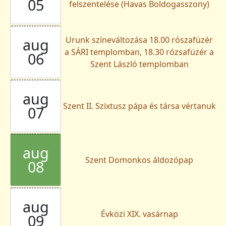
05
felszentelése (Havas Boldogasszony)
Urunk színeváltozása 18.00 rószafüzér
aug
a SÁRI templomban, 18.30 rózsafüzér a
06
Szent László templomban
aug
Szent II. Szixtusz pápa és társa vértanuk
07
aug
Szent Domonkos áldozópap
08
aug
Évközi XIX. vasárnap
09