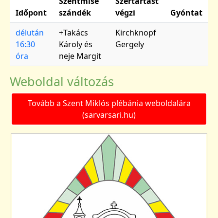
Szentmise
Szertartást
Időpont
szándék
végzi
Gyóntat
délután
+Takács
Kirchknopf
16:30
Károly és
Gergely
óra
neje Margit
Weboldal változás
Tovább a Szent Miklós plébánia weboldalára
(sarvarsari.hu)