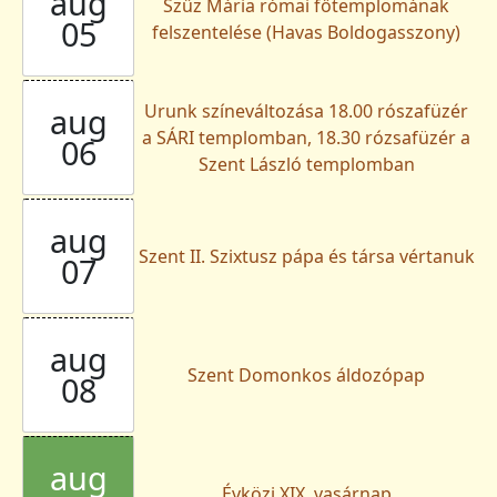
aug
Szűz Mária római főtemplomának
05
felszentelése (Havas Boldogasszony)
Urunk színeváltozása 18.00 rószafüzér
aug
a SÁRI templomban, 18.30 rózsafüzér a
06
Szent László templomban
aug
Szent II. Szixtusz pápa és társa vértanuk
07
aug
Szent Domonkos áldozópap
08
aug
Évközi XIX. vasárnap