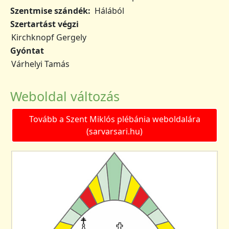
Szentmise szándék
Hálából
Szertartást végzi
Kirchknopf Gergely
Gyóntat
Várhelyi Tamás
Weboldal változás
Tovább a Szent Miklós plébánia weboldalára
(sarvarsari.hu)