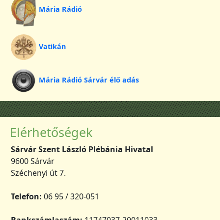
Mária Rádió
Vatikán
Mária Rádió Sárvár élő adás
Elérhetőségek
Sárvár Szent László Plébánia Hivatal
9600 Sárvár
Széchenyi út 7.
Telefon:
06 95 / 320-051
Bankszámlaszám:
11747037-20011033