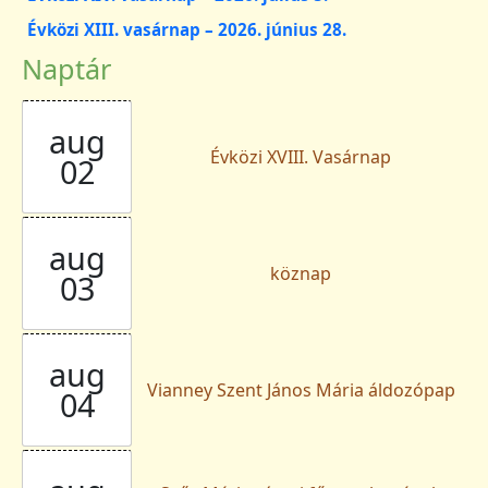
Évközi XIII. vasárnap – 2026. június 28.
Naptár
aug
Évközi XVIII. Vasárnap
02
aug
köznap
03
aug
Vianney Szent János Mária áldozópap
04