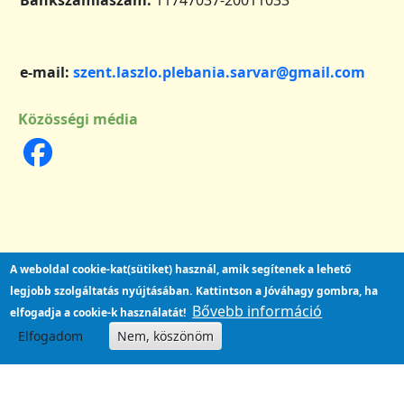
e-mail:
szent.laszlo.plebania.sarvar@gmail.com
Közösségi média
A weboldal cookie-kat(sütiket) használ, amik segítenek a lehető
legjobb szolgáltatás nyújtásában.
Kattintson a Jóváhagy gombra, ha
Bővebb információ
elfogadja a cookie-k használatát!
Elfogadom
Nem, köszönöm