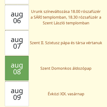
Urunk színeváltozása 18.00 rószafüzér
aug
a SÁRI templomban, 18.30 rózsafüzér a
06
Szent László templomban
aug
Szent II. Szixtusz pápa és társa vértanuk
07
aug
Szent Domonkos áldozópap
08
aug
Évközi XIX. vasárnap
09