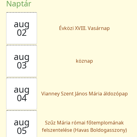
Naptár
aug
Évközi XVIII. Vasárnap
02
aug
köznap
03
aug
Vianney Szent János Mária áldozópap
04
aug
Szűz Mária római főtemplomának
05
felszentelése (Havas Boldogasszony)