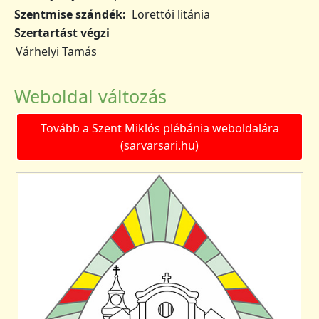
Szentmise szándék
Lorettói litánia
Szertartást végzi
Várhelyi Tamás
Weboldal változás
Tovább a Szent Miklós plébánia weboldalára
(sarvarsari.hu)