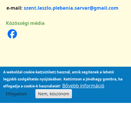
e-mail:
szent.laszlo.plebania.sarvar@gmail.com
Közösségi média
A weboldal cookie-kat(sütiket) használ, amik segítenek a lehető
legjobb szolgáltatás nyújtásában.
Kattintson a Jóváhagy gombra, ha
Bővebb információ
elfogadja a cookie-k használatát!
Elfogadom
Nem, köszönöm