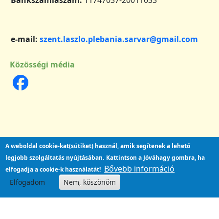
e-mail:
szent.laszlo.plebania.sarvar@gmail.com
Közösségi média
A weboldal cookie-kat(sütiket) használ, amik segítenek a lehető
legjobb szolgáltatás nyújtásában.
Kattintson a Jóváhagy gombra, ha
Bővebb információ
elfogadja a cookie-k használatát!
Elfogadom
Nem, köszönöm