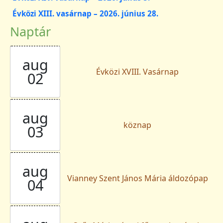
Évközi XIII. vasárnap – 2026. június 28.
Naptár
aug
Évközi XVIII. Vasárnap
02
aug
köznap
03
aug
Vianney Szent János Mária áldozópap
04