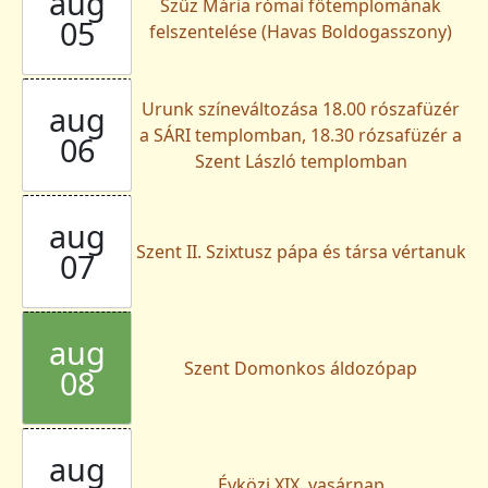
aug
Szűz Mária római főtemplomának
05
felszentelése (Havas Boldogasszony)
Urunk színeváltozása 18.00 rószafüzér
aug
a SÁRI templomban, 18.30 rózsafüzér a
06
Szent László templomban
aug
Szent II. Szixtusz pápa és társa vértanuk
07
aug
Szent Domonkos áldozópap
08
aug
Évközi XIX. vasárnap