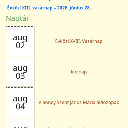
Évközi XIII. vasárnap – 2026. június 28.
Naptár
aug
Évközi XVIII. Vasárnap
02
aug
köznap
03
aug
Vianney Szent János Mária áldozópap
04