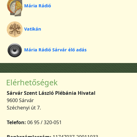
Mária Rádió
Vatikán
Mária Rádió Sárvár élő adás
Elérhetőségek
Sárvár Szent László Plébánia Hivatal
9600 Sárvár
Széchenyi út 7.
Telefon:
06 95 / 320-051
Bankszámlaszám:
11747037-20011033