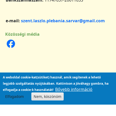
e-mail:
szent.laszlo.plebania.sarvar@gmail.com
Közösségi média
A weboldal cookie-kat(sütiket) használ, amik segítenek a lehető
legjobb szolgáltatás nyújtásában.
Kattintson a Jóváhagy gombra, ha
Bővebb információ
elfogadja a cookie-k használatát!
Elfogadom
Nem, köszönöm