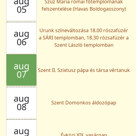
aug
Szűz Mária római főtemplomának
05
felszentelése (Havas Boldogasszony)
Urunk színeváltozása 18.00 rószafüzér
aug
a SÁRI templomban, 18.30 rózsafüzér a
06
Szent László templomban
aug
Szent II. Szixtusz pápa és társa vértanuk
07
aug
Szent Domonkos áldozópap
08
aug
Évközi XIX. vasárnap