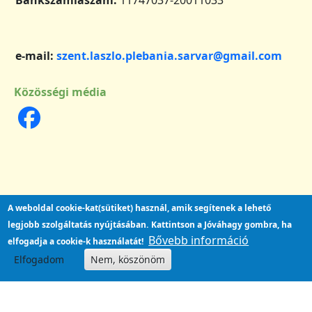
e-mail:
szent.laszlo.plebania.sarvar@gmail.com
Közösségi média
A weboldal cookie-kat(sütiket) használ, amik segítenek a lehető
legjobb szolgáltatás nyújtásában.
Kattintson a Jóváhagy gombra, ha
Bővebb információ
elfogadja a cookie-k használatát!
Elfogadom
Nem, köszönöm