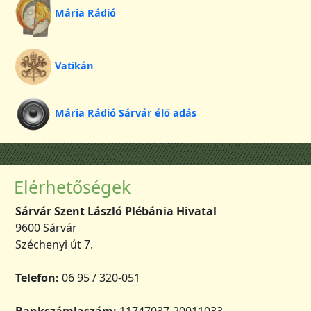
Mária Rádió
Vatikán
Mária Rádió Sárvár élő adás
Elérhetőségek
Sárvár Szent László Plébánia Hivatal
9600 Sárvár
Széchenyi út 7.
Telefon:
06 95 / 320-051
Bankszámlaszám:
11747037-20011033