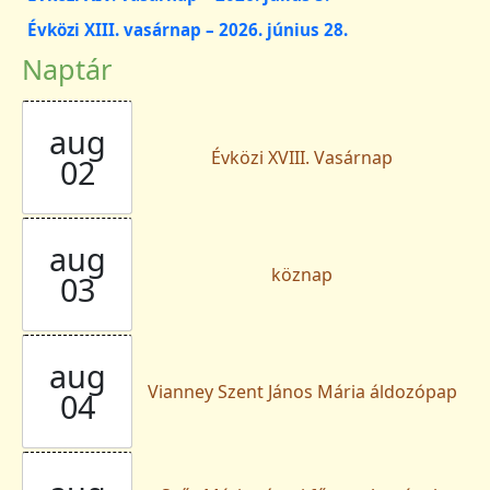
Évközi XIII. vasárnap – 2026. június 28.
Naptár
aug
Évközi XVIII. Vasárnap
02
aug
köznap
03
aug
Vianney Szent János Mária áldozópap
04