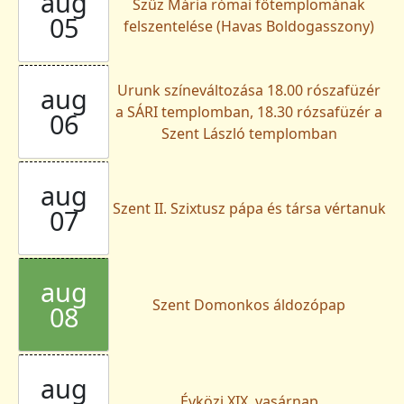
aug
Szűz Mária római főtemplomának
05
felszentelése (Havas Boldogasszony)
Urunk színeváltozása 18.00 rószafüzér
aug
a SÁRI templomban, 18.30 rózsafüzér a
06
Szent László templomban
aug
Szent II. Szixtusz pápa és társa vértanuk
07
aug
Szent Domonkos áldozópap
08
aug
Évközi XIX. vasárnap