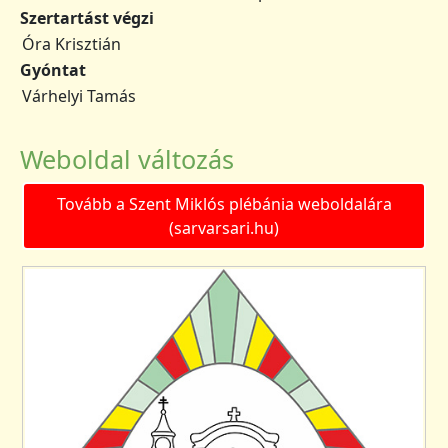
Szertartást végzi
Óra Krisztián
Gyóntat
Várhelyi Tamás
Weboldal változás
Tovább a Szent Miklós plébánia weboldalára
(sarvarsari.hu)