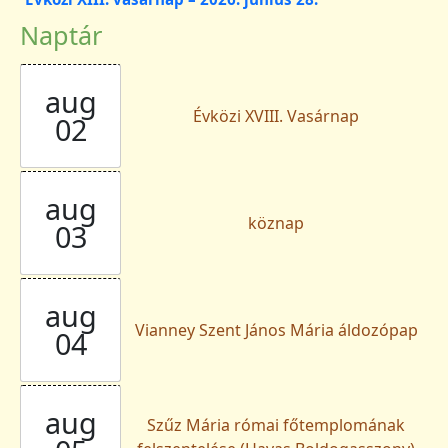
Naptár
aug
Évközi XVIII. Vasárnap
02
aug
köznap
03
aug
Vianney Szent János Mária áldozópap
04
aug
Szűz Mária római főtemplomának