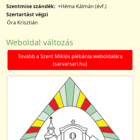
Szentmise szándék
+Héma Kálmán (évf.)
Szertartást végzi
Óra Krisztián
Weboldal változás
Tovább a Szent Miklós plébánia weboldalára
(sarvarsari.hu)