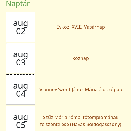
Naptár
aug
Évközi XVIII. Vasárnap
02
aug
köznap
03
aug
Vianney Szent János Mária áldozópap
04
aug
Szűz Mária római főtemplomának
05
felszentelése (Havas Boldogasszony)