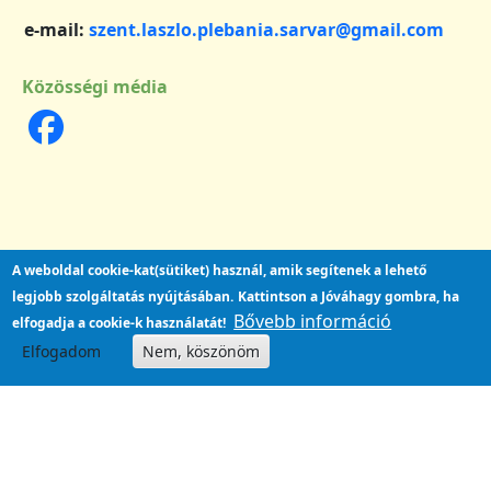
e-mail:
szent.laszlo.plebania.sarvar@gmail.com
Közösségi média
A weboldal cookie-kat(sütiket) használ, amik segítenek a lehető
legjobb szolgáltatás nyújtásában.
Kattintson a Jóváhagy gombra, ha
Bővebb információ
elfogadja a cookie-k használatát!
Elfogadom
Nem, köszönöm