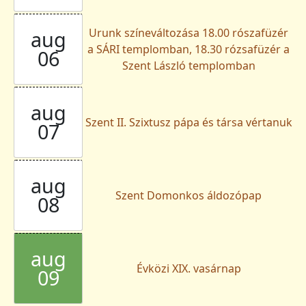
Urunk színeváltozása 18.00 rószafüzér
aug
a SÁRI templomban, 18.30 rózsafüzér a
06
Szent László templomban
aug
Szent II. Szixtusz pápa és társa vértanuk
07
aug
Szent Domonkos áldozópap
08
aug
Évközi XIX. vasárnap
09